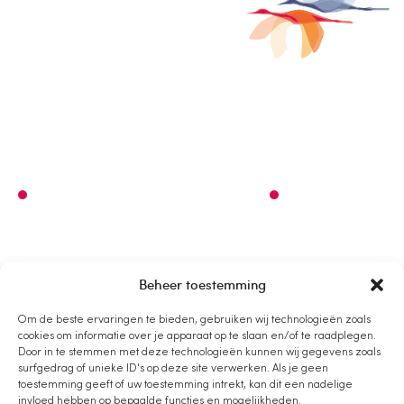
Waar droom jij van?
Beheer toestemming
Om de beste ervaringen te bieden, gebruiken wij technologieën zoals
De Kleine Campus
cookies om informatie over je apparaat op te slaan en/of te raadplegen.
Statenlaan 8
Door in te stemmen met deze technologieën kunnen wij gegevens zoals
surfgedrag of unieke ID's op deze site verwerken. Als je geen
6828 WE Arnhem
toestemming geeft of uw toestemming intrekt, kan dit een nadelige
invloed hebben op bepaalde functies en mogelijkheden.