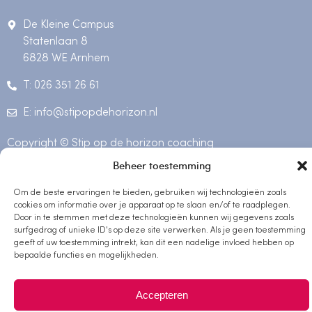
De Kleine Campus
Statenlaan 8
6828 WE Arnhem
T: 026 351 26 61
E: info@stipopdehorizon.nl
Copyright © Stip op de horizon coaching
Beheer toestemming
Privacy & cookiebeleid
Ontwerp Jeanne design
Om de beste ervaringen te bieden, gebruiken wij technologieën zoals
cookies om informatie over je apparaat op te slaan en/of te raadplegen.
Door in te stemmen met deze technologieën kunnen wij gegevens zoals
surfgedrag of unieke ID's op deze site verwerken. Als je geen toestemming
geeft of uw toestemming intrekt, kan dit een nadelige invloed hebben op
bepaalde functies en mogelijkheden.
Accepteren